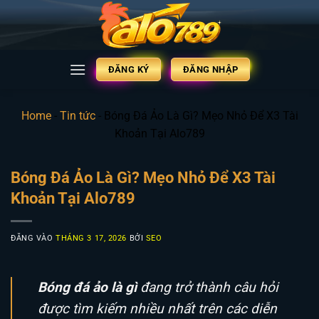
Bỏ
qua
nội
dung
ĐĂNG KÝ
ĐĂNG NHẬP
Home
-
Tin tức
-
Bóng Đá Ảo Là Gì? Mẹo Nhỏ Để X3 Tài
Khoản Tại Alo789
Bóng Đá Ảo Là Gì? Mẹo Nhỏ Để X3 Tài
Khoản Tại Alo789
ĐĂNG VÀO
THÁNG 3 17, 2026
BỞI
SEO
Bóng đá ảo là gì
đang trở thành câu hỏi
được tìm kiếm nhiều nhất trên các diễn