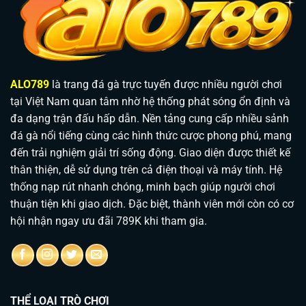
ALO789
là trang đá gà trực tuyến được nhiều người chơi
tại Việt Nam quan tâm nhờ hệ thống phát sóng ổn định và
đa dạng trận đấu hấp dẫn. Nền tảng cung cấp nhiều sảnh
đá gà nổi tiếng cùng các hình thức cược phong phú, mang
đến trải nghiệm giải trí sống động. Giao diện được thiết kế
thân thiện, dễ sử dụng trên cả điện thoại và máy tính. Hệ
thống nạp rút nhanh chóng, minh bạch giúp người chơi
thuận tiện khi giao dịch. Đặc biệt, thành viên mới còn có cơ
hội nhận ngay ưu đãi 789K khi tham gia.
THỂ LOẠI TRÒ CHƠI