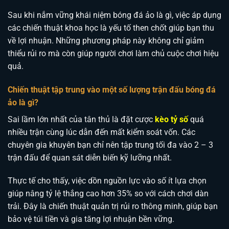
Sau khi nắm vững khái niệm bóng đá ảo là gì, việc áp dụng
các chiến thuật khoa học là yếu tố then chốt giúp bạn thu
về lợi nhuận. Những phương pháp này không chỉ giảm
thiểu rủi ro mà còn giúp người chơi làm chủ cuộc chơi hiệu
quả.
Chiến thuật tập trung vào một số lượng trận đấu bóng đá
ảo là gì?
Sai lầm lớn nhất của tân thủ là đặt cược
kèo tỷ số
quá
nhiều trận cùng lúc dẫn đến mất kiểm soát vốn. Các
chuyên gia khuyên bạn chỉ nên tập trung tối đa vào 2 – 3
trận đấu để quan sát diễn biến kỹ lưỡng nhất.
Thực tế cho thấy, việc dồn nguồn lực vào số ít lựa chọn
giúp nâng tỷ lệ thắng cao hơn 35% so với cách chơi dàn
trải. Đây là chiến thuật quản trị rủi ro thông minh, giúp bạn
bảo vệ túi tiền và gia tăng lợi nhuận bền vững.