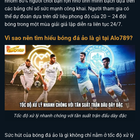
nhóm 80% người chơi bận rộn nhờ tính minh bạch dựa trên
các bảng chỉ số sức mạnh công khai. Người tham gia có
thể dự đoán dựa trên dữ liệu phong độ của 20 – 24 đội
bóng trong một mùa giải giả lập diễn ra liên tục 24/7.
Vì sao nên tìm hiểu bóng đá ảo là gì tại Alo789?
Tốc độ xử lý nhanh chóng với tần suất trận đấu dày đặc
Sức hút của bóng đá ảo là gì không chỉ nằm ở tốc độ xử lý