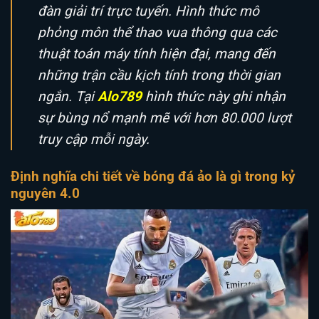
đàn giải trí trực tuyến. Hình thức mô
phỏng môn thể thao vua thông qua các
thuật toán máy tính hiện đại, mang đến
những trận cầu kịch tính trong thời gian
ngắn. Tại
Alo789
hình thức này ghi nhận
sự bùng nổ mạnh mẽ với hơn 80.000 lượt
truy cập mỗi ngày.
Định nghĩa chi tiết về bóng đá ảo là gì trong kỷ
nguyên 4.0