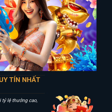
UY TÍN NHẤT
 tỷ lệ thưởng cao,