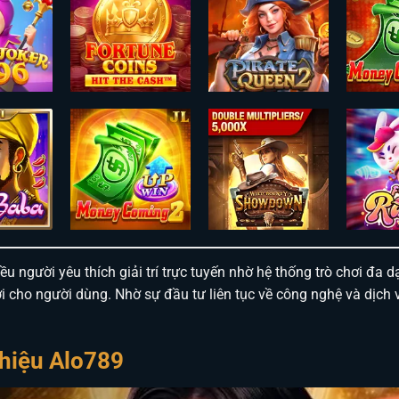
u người yêu thích giải trí trực tuyến nhờ hệ thống trò chơi đa
 lợi cho người dùng. Nhờ sự đầu tư liên tục về công nghệ và dịc
 hiệu Alo789