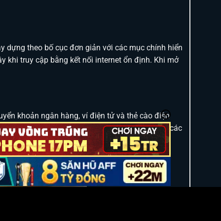
 xây dựng theo bố cục đơn giản với các mục chính hiển
iây khi truy cập bằng kết nối internet ổn định. Khi mở
uyển khoản ngân hàng, ví điện tử và thẻ cào điện
rút tiền thường hoàn tất trong 3 – 5 phút đối với các