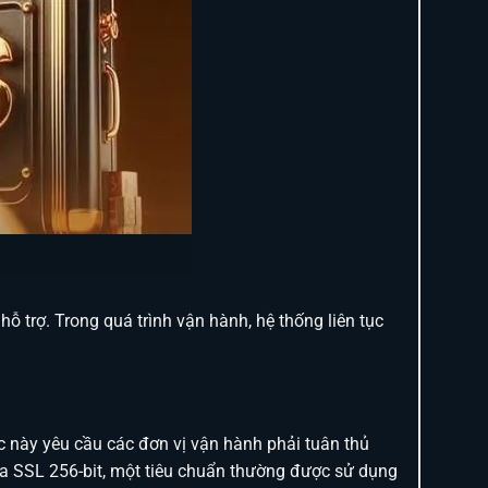
ỗ trợ. Trong quá trình vận hành, hệ thống liên tục
này yêu cầu các đơn vị vận hành phải tuân thủ
a SSL 256-bit, một tiêu chuẩn thường được sử dụng