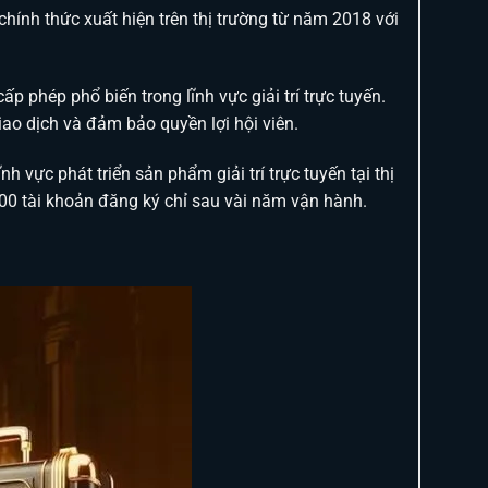
 chính thức xuất hiện trên thị trường từ năm 2018 với
phép phổ biến trong lĩnh vực giải trí trực tuyến.
ao dịch và đảm bảo quyền lợi hội viên.
 vực phát triển sản phẩm giải trí trực tuyến tại thị
0 tài khoản đăng ký chỉ sau vài năm vận hành.