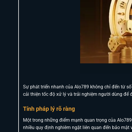
Sự phát triển nhanh của Alo789 không chỉ đến từ số l
cải thiện tốc độ xử lý và trải nghiệm người dùng để
Tính pháp lý rõ ràng
Một trong những điểm mạnh quan trọng của Alo789 
nhiều quy định nghiêm ngặt liên quan đến bảo mật 