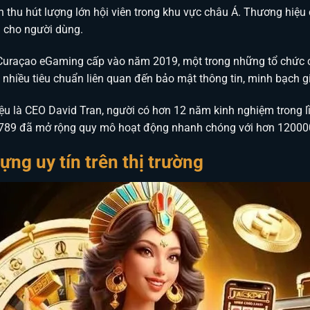
yến thu hút lượng lớn hội viên trong khu vực châu Á. Thương hiệu
g cho người dùng.
raçao eGaming cấp vào năm 2019, một trong những tổ chức cấp 
nhiều tiêu chuẩn liên quan đến bảo mật thông tin, minh bạch gi
iệu là CEO David Tran, người có hơn 12 năm kinh nghiệm trong lĩnh
lo789 đã mở rộng quy mô hoạt động nhanh chóng với hơn 120000
ng uy tín trên thị trường