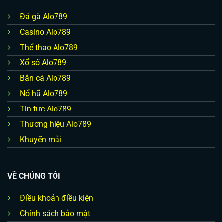
Đá gà Alo789
Casino Alo789
Thể thao Alo789
Xổ số Alo789
Bắn cá Alo789
Nổ hũ Alo789
Tin tưc Alo789
Thương hiệu Alo789
Khuyến mãi
VỀ CHÚNG TÔI
Điều khoản điều kiện
Chính sách bảo mật