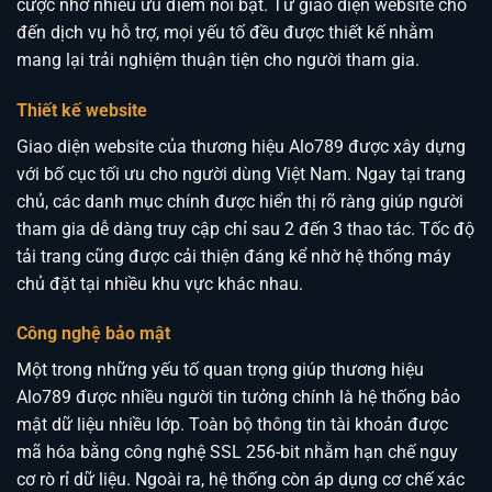
cược nhờ nhiều ưu điểm nổi bật. Từ giao diện website cho
đến dịch vụ hỗ trợ, mọi yếu tố đều được thiết kế nhằm
mang lại trải nghiệm thuận tiện cho người tham gia.
Thiết kế website
Giao diện website của thương hiệu Alo789 được xây dựng
với bố cục tối ưu cho người dùng Việt Nam. Ngay tại trang
chủ, các danh mục chính được hiển thị rõ ràng giúp người
tham gia dễ dàng truy cập chỉ sau 2 đến 3 thao tác. Tốc độ
tải trang cũng được cải thiện đáng kể nhờ hệ thống máy
chủ đặt tại nhiều khu vực khác nhau.
Công nghệ bảo mật
Một trong những yếu tố quan trọng giúp thương hiệu
Alo789 được nhiều người tin tưởng chính là hệ thống bảo
mật dữ liệu nhiều lớp. Toàn bộ thông tin tài khoản được
mã hóa bằng công nghệ SSL 256-bit nhằm hạn chế nguy
cơ rò rỉ dữ liệu. Ngoài ra, hệ thống còn áp dụng cơ chế xác