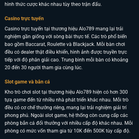
hình thức cược khác nhau tùy theo trận đấu.
Casino trực tuyến
Casino trực tuyến tại thương hiệu Alo789 mang lại trải
nghiệm gần giống với sòng bài thực tế. Các trò phổ biến
bao gồm Baccarat, Roulette và Blackjack. Mỗi bàn chơi
đều có dealer thật điều khiển, hình ảnh được truyền trực
tiếp với độ phân giải cao. Trung bình mỗi bàn có khoảng
20 đến 30 người tham gia cùng lúc.
Slot game và bắn cá
Kho trò chơi slot tại thương hiệu Alo789 hiện có hơn 300
tựa game đến từ nhiều nhà phát triển khác nhau. Mỗi trò
đều có cơ chế thưởng riêng, mang lại trải nghiệm giải trí
phong phú. Ngoài slot game, hệ thống còn cung cấp các
phòng bắn cá đổi thưởng với nhiều cấp độ khác nhau. Mỗi
phòng có mức vốn tham gia từ 10K đến 500K tùy cấp độ.