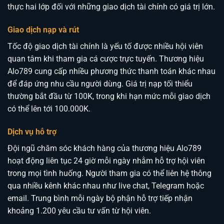
thực hai lớp đối với những giao dịch tài chính có giá trị lớn.
Giao dịch nạp và rút
Tốc độ giao dịch tài chính là yếu tố được nhiều hội viên
quan tâm khi tham gia cá cược trực tuyến. Thương hiệu
Alo789 cung cấp nhiều phương thức thanh toán khác nhau
để đáp ứng nhu cầu người dùng. Giá trị nạp tối thiểu
thường bắt đầu từ 100K, trong khi hạn mức mỗi giao dịch
có thể lên tới 100.000K.
Dịch vụ hỗ trợ
Đội ngũ chăm sóc khách hàng của thương hiệu Alo789
hoạt động liên tục 24 giờ mỗi ngày nhằm hỗ trợ hội viên
trong mọi tình huống. Người tham gia có thể liên hệ thông
qua nhiều kênh khác nhau như live chat, Telegram hoặc
email. Trung bình mỗi ngày bộ phận hỗ trợ tiếp nhận
khoảng 1.200 yêu cầu tư vấn từ hội viên.