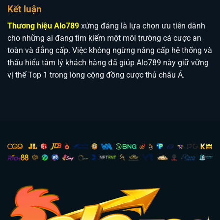
Kết luận
Thương hiệu Alo789
xứng đáng là lựa chọn ưu tiên dành
cho những ai đang tìm kiếm một môi trường cá cược an
toàn và đẳng cấp. Việc không ngừng nâng cấp hệ thống và
thấu hiểu tâm lý khách hàng đã giúp Alo789 này giữ vững
vị thế Top 1 trong lòng cộng đồng cược thủ châu Á.