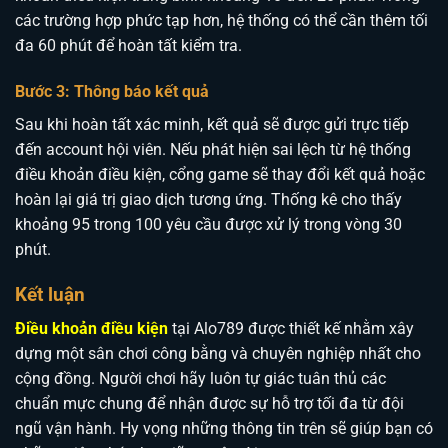
các trường hợp phức tạp hơn, hệ thống có thể cần thêm tối
đa 60 phút để hoàn tất kiểm tra.
Bước 3: Thông báo kết quả
Sau khi hoàn tất xác minh, kết quả sẽ được gửi trực tiếp
đến account hội viên. Nếu phát hiện sai lệch từ hệ thống
điều khoản điều kiện, cổng game sẽ thay đổi kết quả hoặc
hoàn lại giá trị giao dịch tương ứng. Thống kê cho thấy
khoảng 95 trong 100 yêu cầu được xử lý trong vòng 30
phút.
Kết luận
Điều khoản điều kiện
tại Alo789 được thiết kế nhằm xây
dựng một sân chơi công bằng và chuyên nghiệp nhất cho
cộng đồng. Người chơi hãy luôn tự giác tuân thủ các
chuẩn mực chung để nhận được sự hỗ trợ tối đa từ đội
ngũ vận hành. Hy vọng những thông tin trên sẽ giúp bạn có