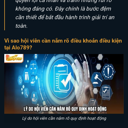
quyền lợi cá nhân và tránh những rủi ro
không đáng có. Đây chính là bước đệm
cần thiết để bắt đầu hành trình giải trí an
toàn.
Vì sao hội viên cần nắm rõ điều khoản điều kiện
tại Alo789?
Lý do hội viên cần nắm rõ quy định hoạt động