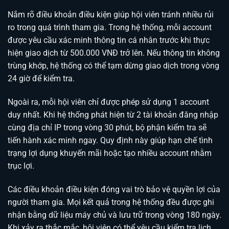
Nắm rõ điều khoản điều kiện giúp hội viên tránh nhiều rủi
ro trong quá trình tham gia. Trong hệ thống, mỗi account
được yêu cầu xác minh thông tin cá nhân trước khi thực
hiện giao dịch từ 500.000 VNĐ trở lên. Nếu thông tin không
trùng khớp, hệ thống có thể tạm dừng giao dịch trong vòng
24 giờ để kiểm tra.
Ngoài ra, mỗi hội viên chỉ được phép sử dụng 1 account
duy nhất. Khi hệ thống phát hiện từ 2 tài khoản đăng nhập
cùng địa chỉ IP trong vòng 30 phút, bộ phận kiểm tra sẽ
tiến hành xác minh ngay. Quy định này giúp hạn chế tình
trạng lợi dụng khuyến mãi hoặc tạo nhiều account nhằm
trục lợi.
Các điều khoản điều kiện đóng vai trò bảo vệ quyền lợi của
người tham gia. Mọi kết quả trong hệ thống đều được ghi
nhận bằng dữ liệu máy chủ và lưu trữ trong vòng 180 ngày.
Khi xảy ra thắc mắc, hội viên có thể yêu cầu kiểm tra lịch