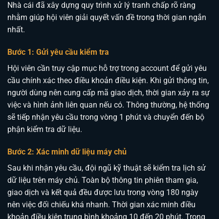
Nhà cái đã xây dựng quy trình xử lý tranh chấp rõ ràng
nhằm giúp hội viên giải quyết vấn đề trong thời gian ngắn
nhất.
Bước 1: Gửi yêu cầu kiểm tra
Hội viên cần truy cập mục hỗ trợ trong account để gửi yêu
cầu chính xác theo điều khoản điều kiện. Khi gửi thông tin,
người dùng nên cung cấp mã giao dịch, thời gian xảy ra sự
việc và hình ảnh liên quan nếu có. Thông thường, hệ thống
sẽ tiếp nhận yêu cầu trong vòng 1 phút và chuyển đến bộ
phận kiểm tra dữ liệu.
Bước 2: Xác minh dữ liệu máy chủ
Sau khi nhận yêu cầu, đội ngũ kỹ thuật sẽ kiểm tra lịch sử
dữ liệu trên máy chủ. Toàn bộ thông tin phiên tham gia,
giao dịch và kết quả đều được lưu trong vòng 180 ngày
nên việc đối chiếu khá nhanh. Thời gian xác minh điều
khoản điều kiện trung bình khoảng 10 đến 20 phút. Trong