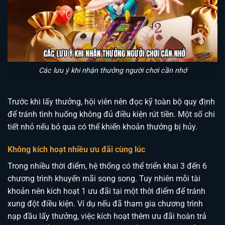
Các lưu ý khi nhận thưởng người chơi cần nhớ
Trước khi lấy thưởng, hội viên nên đọc kỹ toàn bộ quy định
để tránh tình huống không đủ điều kiện rút tiền. Một số chi
tiết nhỏ nếu bỏ qua có thể khiến khoản thưởng bị hủy.
Không kích hoạt nhiều ưu đãi cùng lúc
Trong nhiều thời điểm, hệ thống có thể triển khai 3 đến 6
chương trình khuyến mãi song song. Tuy nhiên mỗi tài
khoản nên kích hoạt 1 ưu đãi tại một thời điểm để tránh
xung đột điều kiện. Ví dụ nếu đã tham gia chương trình
nạp đầu lấy thưởng, việc kích hoạt thêm ưu đãi hoàn trả