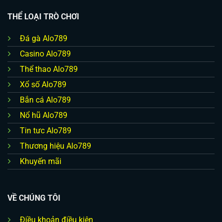
THỂ LOẠI TRÒ CHƠI
Đá gà Alo789
Casino Alo789
Thể thao Alo789
Xổ số Alo789
Bắn cá Alo789
Nổ hũ Alo789
Tin tưc Alo789
Thương hiệu Alo789
Khuyến mãi
VỀ CHÚNG TÔI
Điều khoản điều kiện