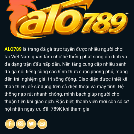
ALO789
là trang đá gà trực tuyến được nhiều người chơi
tại Việt Nam quan tâm nhờ hệ thống phát sóng ổn định và
đa dạng trận đấu hấp dẫn. Nền tảng cung cấp nhiều sảnh
đá gà nổi tiếng cùng các hình thức cược phong phú, mang
đến trải nghiệm giải trí sống động. Giao diện được thiết kế
thân thiện, dễ sử dụng trên cả điện thoại và máy tính. Hệ
thống nạp rút nhanh chóng, minh bạch giúp người chơi
thuận tiện khi giao dịch. Đặc biệt, thành viên mới còn có cơ
hội nhận ngay ưu đãi 789K khi tham gia.