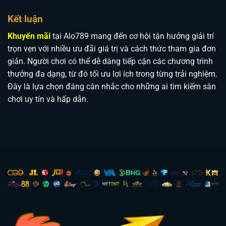
Kết luận
Khuyến mãi
tại Alo789 mang đến cơ hội tận hưởng giải trí
trọn vẹn với nhiều ưu đãi giá trị và cách thức tham gia đơn
giản. Người chơi có thể dễ dàng tiếp cận các chương trình
thưởng đa dạng, từ đó tối ưu lợi ích trong từng trải nghiệm.
Đây là lựa chọn đáng cân nhắc cho những ai tìm kiếm sân
chơi uy tín và hấp dẫn.