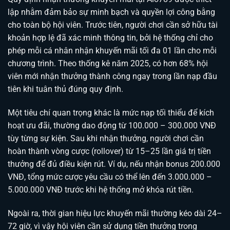
lập nhằm đảm bảo sự minh bạch và quyền lợi công bằng
cho toàn bộ hội viên. Trước tiên, người chơi cần sở hữu tài
khoản hợp lệ đã xác minh thông tin, bởi hệ thống chỉ cho
phép mỗi cá nhân nhận khuyến mãi tối đa 01 lần cho mỗi
chương trình. Theo thống kê năm 2025, có hơn 68% hội
viên mới nhận thưởng thành công ngay trong lần nạp đầu
tiên khi tuân thủ đúng quy định.
Một tiêu chí quan trọng khác là mức nạp tối thiểu để kích
hoạt ưu đãi, thường dao động từ 100.000 – 300.000 VNĐ
tùy từng sự kiện. Sau khi nhận thưởng, người chơi cần
hoàn thành vòng cược (rollover) từ 15–25 lần giá trị tiền
thưởng để đủ điều kiện rút. Ví dụ, nếu nhận bonus 200.000
VNĐ, tổng mức cược yêu cầu có thể lên đến 3.000.000 –
5.000.000 VNĐ trước khi hệ thống mở khóa rút tiền.
Ngoài ra, thời gian hiệu lực khuyến mãi thường kéo dài 24–
72 giờ, vì vậy hội viên cần sử dụng tiền thưởng trong