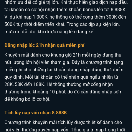
nhóm ưu đãi có giá trị lớn. Khi thực hiện giao dịch nạp đầu,
tài khoản có cơ hội nhận thêm khoản bonus lên tới 8.888K.
Ví dụ khi nạp 1.000K, hệ thống có thể cộng thêm 300K đến
500K tùy thời điểm triển khai. Trong các dịp sự kiện lớn,
mức ưu đãi đôi khi được nâng lên đáng kể.
Đăng nhập lúc 21h nhận quà miễn phí
Khuyến mãi dành cho khung giờ 21h mỗi ngày đang thu
hút lượng lớn hội viên tham gia. Đây là chương trình tặng
miễn phí cho những tài khoản đăng nhập đúng thời điểm
quy định. Mỗi tài khoản có thể nhận quà ngẫu nhiên từ
28K, 58K đến 188K. Hệ thống thường mở cổng nhận
thưởng trong khoảng 10 phút, do đó cần đăng nhập sớm
để không bỏ lỡ cơ hội.
Tích lũy nạp vốn nhận 8.888K
Chương trình khuyến mãi tích lũy được thiết kế dành cho
hội viên thường xuyên nạp vốn. Tổng giá trị nạp trong thời